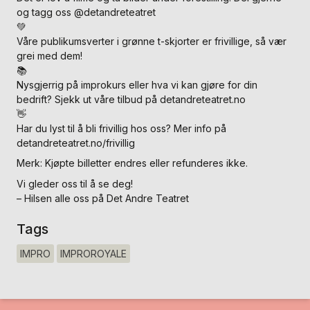
og tagg oss @detandreteatret
💚
Våre publikumsverter i grønne t-skjorter er frivillige, så vær
grei med dem!
📚
Nysgjerrig på improkurs eller hva vi kan gjøre for din
bedrift? Sjekk ut våre tilbud på detandreteatret.no
👋
Har du lyst til å bli frivillig hos oss? Mer info på
detandreteatret.no/frivillig
Merk: Kjøpte billetter endres eller refunderes ikke.
Vi gleder oss til å se deg!
– Hilsen alle oss på Det Andre Teatret
Tags
IMPRO
IMPROROYALE