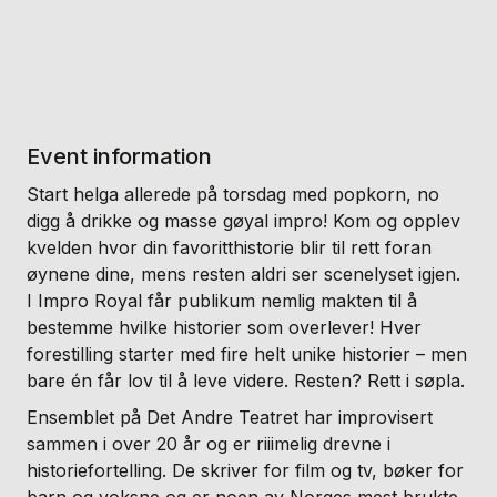
Event information
Start helga allerede på torsdag med popkorn, no
digg å drikke og masse gøyal impro! Kom og opplev
kvelden hvor din favoritthistorie blir til rett foran
øynene dine, mens resten aldri ser scenelyset igjen.
I Impro Royal får publikum nemlig makten til å
bestemme hvilke historier som overlever! Hver
forestilling starter med fire helt unike historier – men
bare én får lov til å leve videre. Resten? Rett i søpla.
Ensemblet på Det Andre Teatret har improvisert
sammen i over 20 år og er riiimelig drevne i
historiefortelling. De skriver for film og tv, bøker for
barn og voksne og er noen av Norges mest brukte