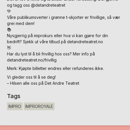
og tagg oss @detandreteatret
💚
Våre publikumsverter i grønne t-skjorter er frivillige, så vær
grei med dem!
📚
Nysgjerrig på improkurs eller hva vi kan gjøre for din
bedrift? Sjekk ut våre tilbud på detandreteatret.no
👋
Har du lyst til å bli frivillig hos oss? Mer info på
detandreteatret.no/frivillig
Merk: Kjøpte billetter endres eller refunderes ikke.
Vi gleder oss til å se deg!
– Hilsen alle oss på Det Andre Teatret
Tags
IMPRO
IMPROROYALE