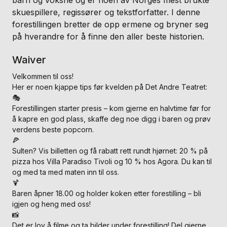
skuespillere, regissører og tekstforfatter. I denne
forestillingen bretter de opp ermene og bryner seg
på hverandre for å finne den aller beste historien.
Waiver
Velkommen til oss!
Her er noen kjappe tips før kvelden på Det Andre Teatret:
🎭
Forestillingen starter presis – kom gjerne en halvtime før for
å kapre en god plass, skaffe deg noe digg i baren og prøv
verdens beste popcorn.
🍕
Sulten? Vis billetten og få rabatt rett rundt hjørnet: 20 % på
pizza hos Villa Paradiso Tivoli og 10 % hos Agora. Du kan til
og med ta med maten inn til oss.
🍹
Baren åpner 18.00 og holder koken etter forestilling – bli
igjen og heng med oss!
📸
Det er lov å filme og ta bilder under forestilling! Del gjerne