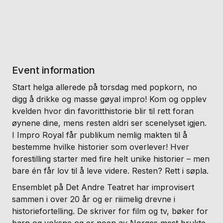
Event information
Start helga allerede på torsdag med popkorn, no
digg å drikke og masse gøyal impro! Kom og opplev
kvelden hvor din favoritthistorie blir til rett foran
øynene dine, mens resten aldri ser scenelyset igjen.
I Impro Royal får publikum nemlig makten til å
bestemme hvilke historier som overlever! Hver
forestilling starter med fire helt unike historier – men
bare én får lov til å leve videre. Resten? Rett i søpla.
Ensemblet på Det Andre Teatret har improvisert
sammen i over 20 år og er riiimelig drevne i
historiefortelling. De skriver for film og tv, bøker for
barn og voksne og er noen av Norges mest brukte