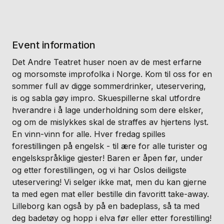
Event information
Det Andre Teatret huser noen av de mest erfarne
og morsomste improfolka i Norge. Kom til oss for en
sommer full av digge sommerdrinker, uteservering,
is og sabla gøy impro. Skuespillerne skal utfordre
hverandre i å lage underholdning som dere elsker,
og om de mislykkes skal de straffes av hjertens lyst.
En vinn-vinn for alle. Hver fredag spilles
forestillingen på engelsk - til ære for alle turister og
engelskspråklige gjester! Baren er åpen før, under
og etter forestillingen, og vi har Oslos deiligste
uteservering! Vi selger ikke mat, men du kan gjerne
ta med egen mat eller bestille din favoritt take-away.
Lilleborg kan også by på en badeplass, så ta med
deg badetøy og hopp i elva før eller etter forestilling!