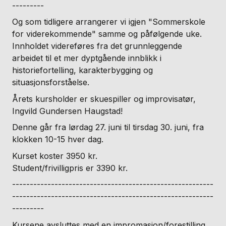
---------
Og som tidligere arrangerer vi igjen "Sommerskole
for viderekommende" samme og påfølgende uke.
Innholdet videreføres fra det grunnleggende
arbeidet til et mer dyptgående innblikk i
historiefortelling, karakterbygging og
situasjonsforståelse.
Årets kursholder er skuespiller og improvisatør,
Ingvild Gundersen Haugstad!
Denne går fra lørdag 27. juni til tirsdag 30. juni, fra
klokken 10-15 hver dag.
Kurset koster 3950 kr.
Student/frivilligpris er 3390 kr.
---------------------------------------------------------
---------------------------------------------------------
---------
Kursene avsluttes med en impromasjon/forestilling,