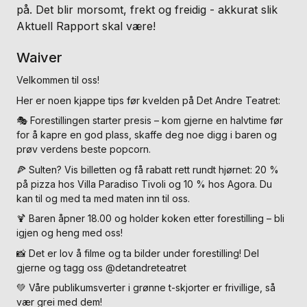
på. Det blir morsomt, frekt og freidig - akkurat slik
Aktuell Rapport skal være!
Waiver
Velkommen til oss!
Her er noen kjappe tips før kvelden på Det Andre Teatret:
🎭 Forestillingen starter presis – kom gjerne en halvtime før
for å kapre en god plass, skaffe deg noe digg i baren og
prøv verdens beste popcorn.
🍕 Sulten? Vis billetten og få rabatt rett rundt hjørnet: 20 %
på pizza hos Villa Paradiso Tivoli og 10 % hos Agora. Du
kan til og med ta med maten inn til oss.
🍹 Baren åpner 18.00 og holder koken etter forestilling – bli
igjen og heng med oss!
📸 Det er lov å filme og ta bilder under forestilling! Del
gjerne og tagg oss @detandreteatret
💚 Våre publikumsverter i grønne t-skjorter er frivillige, så
vær grei med dem!