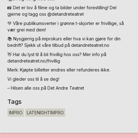
📸 Det er lov å filme og ta bilder under forestilling! Del
gjerne og tagg oss @detandreteatret
💚 Våre publikumsverter i grønne t-skjorter er frivillige, så
vær grei med dem!
📚 Nysgjerrig på improkurs eller hva vi kan gjøre for din
bedrift? Sjekk ut våre tilbud på detandreteatret.no
👋 Har du lyst til å bli frivillig hos oss? Mer info på
detandreteatret.no/frivillig
Merk: Kjøpte billetter endres eller refunderes ikke.
Vi gleder oss til å se deg!
– Hilsen alle oss på Det Andre Teatret
Tags
IMPRO
LATENIGHTIMPRO