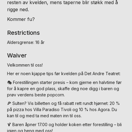
resten av kvelden, mens taperne blir støkk med å
rigge ned.
Kommer fu?
Restrictions
Aldersgrense: 16 år
Waiver
Velkommen til oss!
Her er noen kjappe tips før kvelden på Det Andre Teatret:
🎭 Forestillingen starter presis – kom gjerne en halvtime før
for å kapre en god plass, skaffe deg noe digg i baren og
prøv verdens beste popcorn.
🍕 Sulten? Vis billetten og få rabatt rett rundt hjørnet: 20 %
på pizza hos Villa Paradiso Tivoli og 10 % hos Agora. Du
kan til og med ta med maten inn til oss.
🍹 Baren åpner 17.00 og holder koken etter forestilling – bli
igjen og heng med oss!