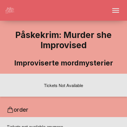
Påskekrim: Murder she
Improvised
Improviserte mordmysterier
Tickets Not Available
order
Tickets not available anymore