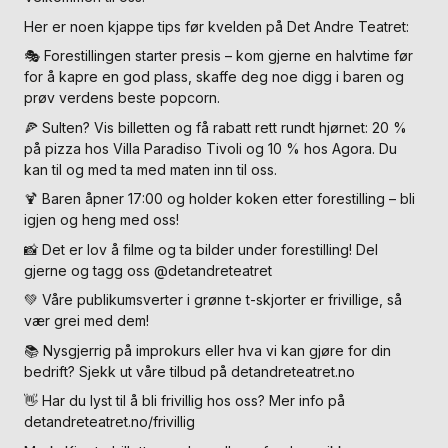
Her er noen kjappe tips før kvelden på Det Andre Teatret:
🎭 Forestillingen starter presis – kom gjerne en halvtime før
for å kapre en god plass, skaffe deg noe digg i baren og
prøv verdens beste popcorn.
🍕 Sulten? Vis billetten og få rabatt rett rundt hjørnet: 20 %
på pizza hos Villa Paradiso Tivoli og 10 % hos Agora. Du
kan til og med ta med maten inn til oss.
🍹 Baren åpner 17:00 og holder koken etter forestilling – bli
igjen og heng med oss!
📸 Det er lov å filme og ta bilder under forestilling! Del
gjerne og tagg oss @detandreteatret
💚 Våre publikumsverter i grønne t-skjorter er frivillige, så
vær grei med dem!
📚 Nysgjerrig på improkurs eller hva vi kan gjøre for din
bedrift? Sjekk ut våre tilbud på detandreteatret.no
👋 Har du lyst til å bli frivillig hos oss? Mer info på
detandreteatret.no/frivillig