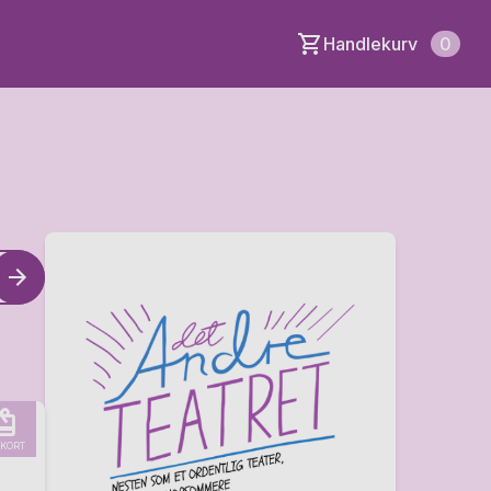
Handlekurv
0
KORT