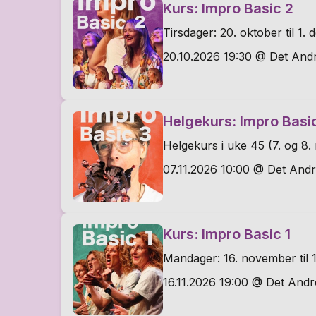
Kurs: Impro Basic 2
Tirsdager: 20. oktober til 1.
20.10.2026 19:30 @ Det Andr
Helgekurs: Impro Basi
Helgekurs i uke 45 (7. og 8
07.11.2026 10:00 @ Det Andr
Kurs: Impro Basic 1
Mandager: 16. november til 
16.11.2026 19:00 @ Det Andr