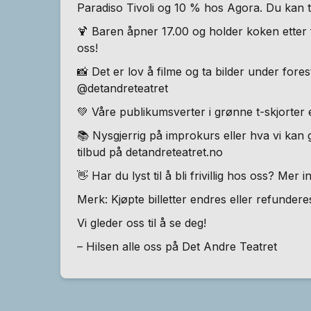
Paradiso Tivoli og 10 % hos Agora. Du kan ti
🍹 Baren åpner 17.00 og holder koken etter f
oss!
📸 Det er lov å filme og ta bilder under forest
@detandreteatret
💚 Våre publikumsverter i grønne t-skjorter e
📚 Nysgjerrig på improkurs eller hva vi kan g
tilbud på detandreteatret.no
👋 Har du lyst til å bli frivillig hos oss? Mer i
Merk: Kjøpte billetter endres eller refundere
Vi gleder oss til å se deg!
– Hilsen alle oss på Det Andre Teatret