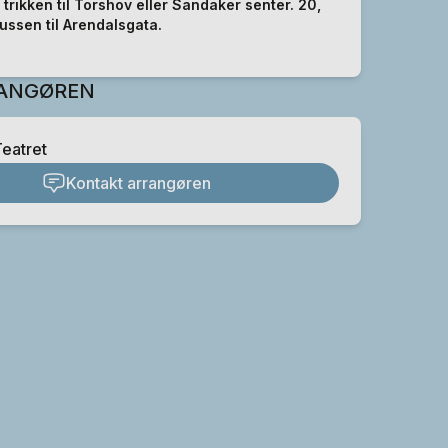
8 trikken til Torshov eller Sandaker senter. 20,
ussen til Arendalsgata.
ANGØREN
eatret
Kontakt arrangøren