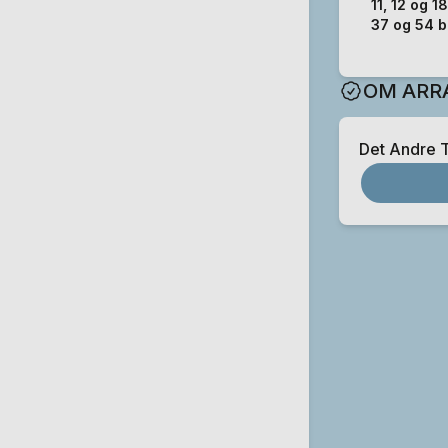
11, 12 og 1
37 og 54 b
OM ARR
Det Andre T