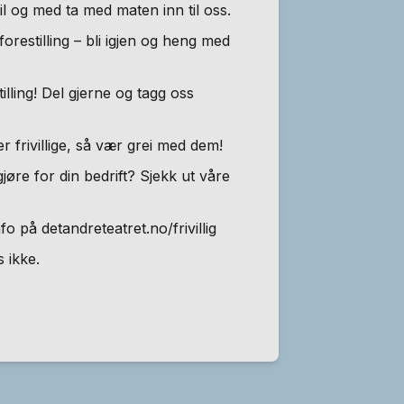
l og med ta med maten inn til oss.
orestilling – bli igjen og heng med
illing! Del gjerne og tagg oss
r frivillige, så vær grei med dem!
jøre for din bedrift? Sjekk ut våre
nfo på detandreteatret.no/frivillig
s ikke.