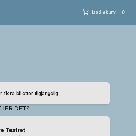
Handlekurv
0
 flere billetter tilgjengelig
JER DET?
e Teatret