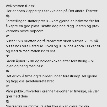
Velkommen til oss!
Her er noen kjappe tips før kvelden på Det Andre Teatret:
🎭
Forestillingen starter presis – kom gjerne en halvtime før for
å kapre en god plass, skaffe deg noe digg i baren og prøv
verdens beste popcorn.
🍕
Sulten? Vis billetten og få rabatt rett rundt hjørnet: 20 % på
pizza hos Villa Paradiso Tivoli og 10 % hos Agora. Du kan til
og med ta med maten inn til oss.
🍹
Baren åpner 17.00 og holder koken etter forestilling – bli
igjen og heng med oss!
📸
Det er lov å filme og ta bilder under forestilling! Del gjerne
og tagg oss @detandreteatret
💚
Våre publikumsverter i grønne t-skjorter er frivillige, så vær
grei med dem!
📚
Nysgjerrig på improkurs eller hva vi kan gjøre for din