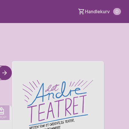
Handlekurv
0
KORT