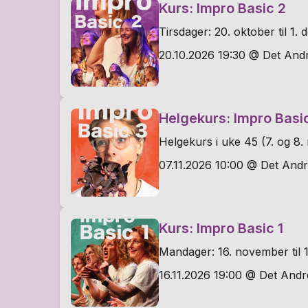
Kurs: Impro Basic 2
Tirsdager: 20. oktober til 1.
20.10.2026 19:30 @ Det Andr
Helgekurs: Impro Basi
Helgekurs i uke 45 (7. og 8
07.11.2026 10:00 @ Det Andr
Kurs: Impro Basic 1
Mandager: 16. november til 
16.11.2026 19:00 @ Det Andr