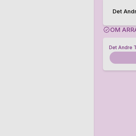
Det Andr
OM ARR
Det Andre T