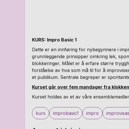
KURS: Impro Basic 1
Dette er en innføring for nybegynnere i imp
grunnleggende prinsipper omkring lek, spont
blokkeringer. Målet er å erfare større trygg
forståelse av hva som må til for å improvis
et publikum. Sentrale begreper er spontanit
Kurset går over fem mandager fra klokken
Kurset holdes av et av våre ensemblemedle
kurs
improbasic1
impro
improvisa