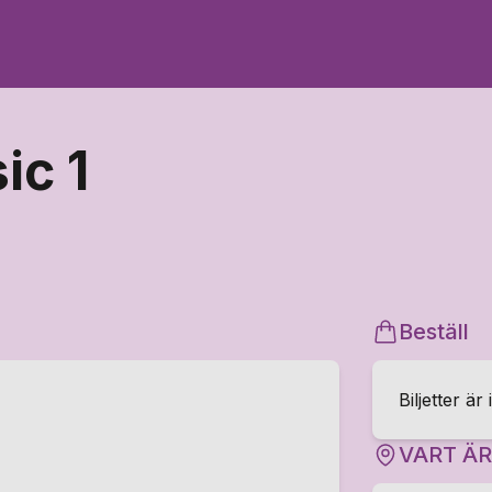
ic 1
Beställ
Biljetter är 
VART Ä