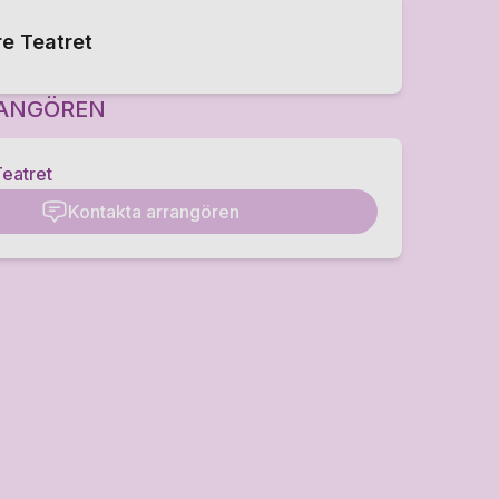
e Teatret
ANGÖREN
eatret
Kontakta arrangören