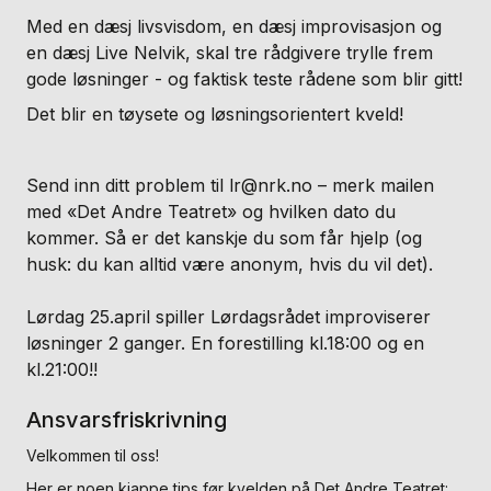
Med en dæsj livsvisdom, en dæsj improvisasjon og
en dæsj Live Nelvik, skal tre rådgivere trylle frem
gode løsninger - og faktisk teste rådene som blir gitt!
Det blir en tøysete og løsningsorientert kveld!
Send inn ditt problem til lr@nrk.no – merk mailen
med «Det Andre Teatret» og hvilken dato du
kommer. Så er det kanskje du som får hjelp (og
husk: du kan alltid være anonym, hvis du vil det).
Lørdag 25.april spiller Lørdagsrådet improviserer
løsninger 2 ganger. En forestilling kl.18:00 og en
kl.21:00!!
Ansvarsfriskrivning
Velkommen til oss!
Her er noen kjappe tips før kvelden på Det Andre Teatret: