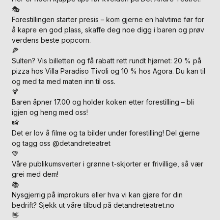
🎭
Forestillingen starter presis – kom gjerne en halvtime før for
å kapre en god plass, skaffe deg noe digg i baren og prøv
verdens beste popcorn.
🍕
Sulten? Vis billetten og få rabatt rett rundt hjørnet: 20 % på
pizza hos Villa Paradiso Tivoli og 10 % hos Agora. Du kan til
og med ta med maten inn til oss.
🍹
Baren åpner 17.00 og holder koken etter forestilling – bli
igjen og heng med oss!
📸
Det er lov å filme og ta bilder under forestilling! Del gjerne
og tagg oss @detandreteatret
💚
Våre publikumsverter i grønne t-skjorter er frivillige, så vær
grei med dem!
📚
Nysgjerrig på improkurs eller hva vi kan gjøre for din
bedrift? Sjekk ut våre tilbud på detandreteatret.no
👋