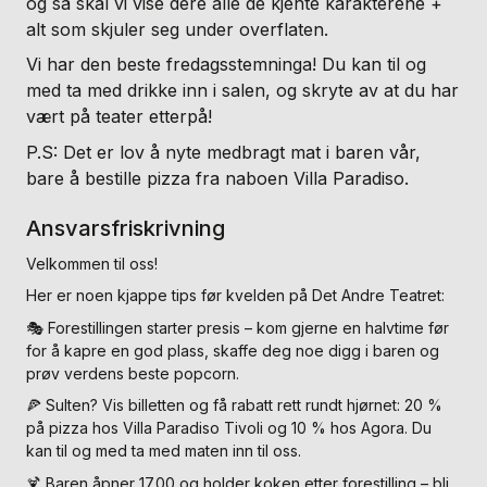
og så skal vi vise dere alle de kjente karakterene +
alt som skjuler seg under overflaten.
Vi har den beste fredagsstemninga! Du kan til og
med ta med drikke inn i salen, og skryte av at du har
vært på teater etterpå!
P.S: Det er lov å nyte medbragt mat i baren vår,
bare å bestille pizza fra naboen Villa Paradiso.
Ansvarsfriskrivning
Velkommen til oss!
Her er noen kjappe tips før kvelden på Det Andre Teatret:
🎭 Forestillingen starter presis – kom gjerne en halvtime før
for å kapre en god plass, skaffe deg noe digg i baren og
prøv verdens beste popcorn.
🍕 Sulten? Vis billetten og få rabatt rett rundt hjørnet: 20 %
på pizza hos Villa Paradiso Tivoli og 10 % hos Agora. Du
kan til og med ta med maten inn til oss.
🍹 Baren åpner 17.00 og holder koken etter forestilling – bli