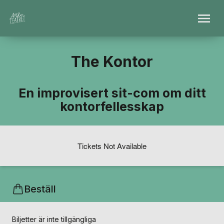
The Kontor
En improvisert sit-com om ditt
kontorfellesskap
Tickets Not Available
Beställ
Biljetter är inte tillgängliga