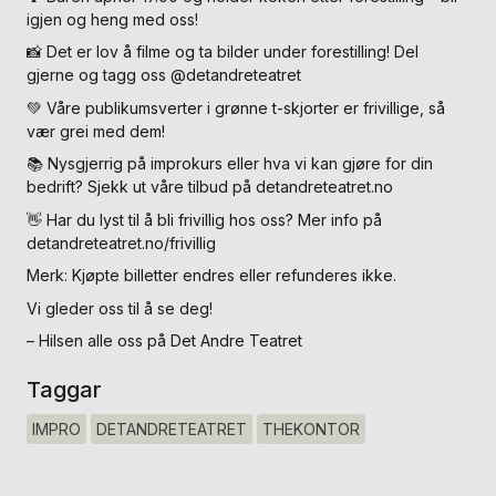
igjen og heng med oss!
📸 Det er lov å filme og ta bilder under forestilling! Del
gjerne og tagg oss @detandreteatret
💚 Våre publikumsverter i grønne t-skjorter er frivillige, så
vær grei med dem!
📚 Nysgjerrig på improkurs eller hva vi kan gjøre for din
bedrift? Sjekk ut våre tilbud på detandreteatret.no
👋 Har du lyst til å bli frivillig hos oss? Mer info på
detandreteatret.no/frivillig
Merk: Kjøpte billetter endres eller refunderes ikke.
Vi gleder oss til å se deg!
– Hilsen alle oss på Det Andre Teatret
Taggar
IMPRO
DETANDRETEATRET
THEKONTOR