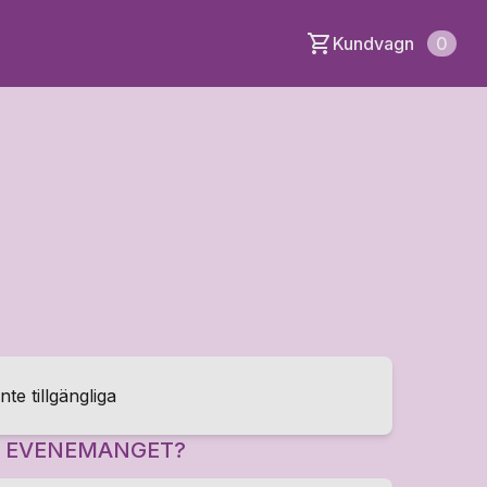
Kundvagn
0
inte tillgängliga
R EVENEMANGET?