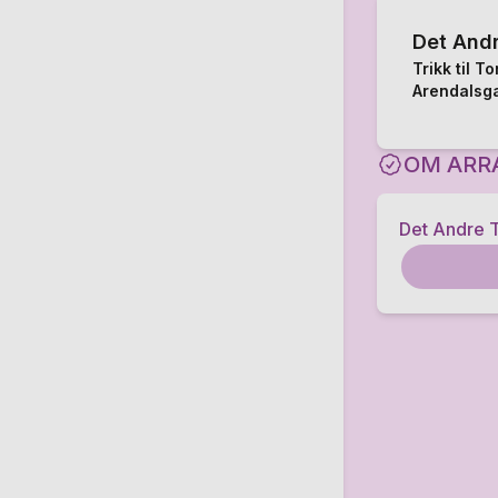
Det Andr
Trikk til T
Arendalsga
OM ARR
Det Andre T