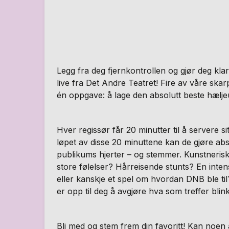
Legg fra deg fjernkontrollen og gjør deg kla
live fra Det Andre Teatret! Fire av våre skar
én oppgave: å lage den absolutt beste hælj
Hver regissør får 20 minutter til å servere sit
løpet av disse 20 minuttene kan de gjøre abs
publikums hjerter – og stemmer. Kunstneris
store følelser? Hårreisende stunts? En int
eller kanskje et spel om hvordan DNB ble til
er opp til deg å avgjøre hva som treffer blink
Bli med og stem frem din favoritt! Kan noen 