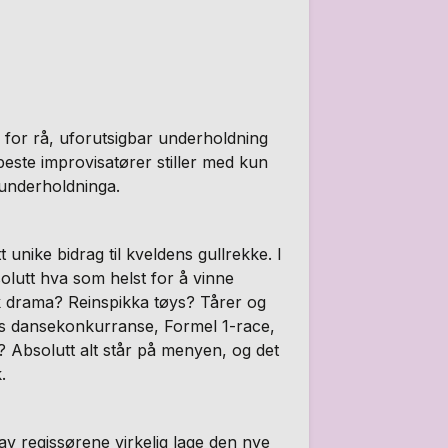
r for rå, uforutsigbar underholdning
peste improvisatører stiller med kun
eunderholdninga.
t unike bidrag til kveldens gullrekke. I
olutt hva som helst for å vinne
k drama? Reinspikka tøys? Tårer og
ens dansekonkurranse, Formel 1-race,
? Absolutt alt står på menyen, og det
.
av regissørene virkelig lage den nye