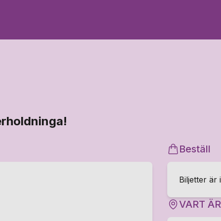
rholdninga!
Beställ
Biljetter är 
VART Ä