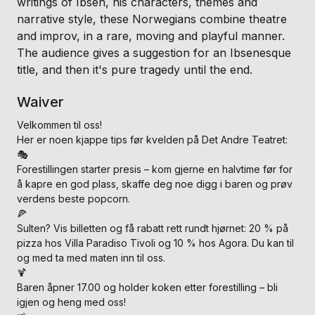
writings of Ibsen, his characters, themes and
narrative style, these Norwegians combine theatre
and improv, in a rare, moving and playful manner.
The audience gives a suggestion for an Ibsenesque
title, and then it's pure tragedy until the end.
Waiver
Velkommen til oss!
Her er noen kjappe tips før kvelden på Det Andre Teatret:
🎭
Forestillingen starter presis – kom gjerne en halvtime før for
å kapre en god plass, skaffe deg noe digg i baren og prøv
verdens beste popcorn.
🍕
Sulten? Vis billetten og få rabatt rett rundt hjørnet: 20 % på
pizza hos Villa Paradiso Tivoli og 10 % hos Agora. Du kan til
og med ta med maten inn til oss.
🍹
Baren åpner 17.00 og holder koken etter forestilling – bli
igjen og heng med oss!