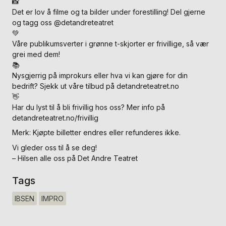
📸
Det er lov å filme og ta bilder under forestilling! Del gjerne
og tagg oss @detandreteatret
💚
Våre publikumsverter i grønne t-skjorter er frivillige, så vær
grei med dem!
📚
Nysgjerrig på improkurs eller hva vi kan gjøre for din
bedrift? Sjekk ut våre tilbud på detandreteatret.no
👋
Har du lyst til å bli frivillig hos oss? Mer info på
detandreteatret.no/frivillig
Merk: Kjøpte billetter endres eller refunderes ikke.
Vi gleder oss til å se deg!
– Hilsen alle oss på Det Andre Teatret
Tags
IBSEN
IMPRO