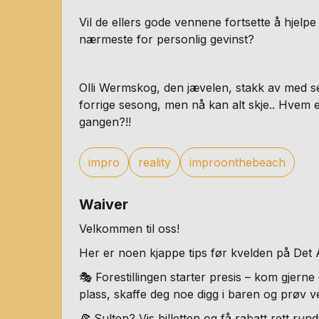
Vil de ellers gode vennene fortsette å hjelpe
nærmeste for personlig gevinst?
Olli Wermskog, den jævelen, stakk av med s
forrige sesong, men nå kan alt skje.. Hvem
gangen?!!
impro
reality
improonthebeach
Waiver
Velkommen til oss!
Her er noen kjappe tips før kvelden på Det 
🎭 Forestillingen starter presis – kom gjerne
plass, skaffe deg noe digg i baren og prøv 
🍕 Sulten? Vis billetten og få rabatt rett run