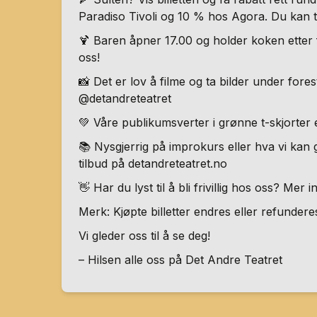
Paradiso Tivoli og 10 % hos Agora. Du kan ti
🍹 Baren åpner 17.00 og holder koken etter f
oss!
📸 Det er lov å filme og ta bilder under forest
@detandreteatret
💚 Våre publikumsverter i grønne t-skjorter e
📚 Nysgjerrig på improkurs eller hva vi kan g
tilbud på detandreteatret.no
👋 Har du lyst til å bli frivillig hos oss? Mer i
Merk: Kjøpte billetter endres eller refundere
Vi gleder oss til å se deg!
– Hilsen alle oss på Det Andre Teatret