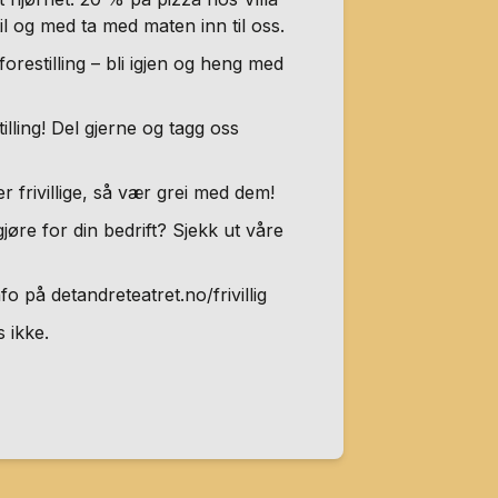
l og med ta med maten inn til oss.
orestilling – bli igjen og heng med
illing! Del gjerne og tagg oss
r frivillige, så vær grei med dem!
jøre for din bedrift? Sjekk ut våre
nfo på detandreteatret.no/frivillig
s ikke.