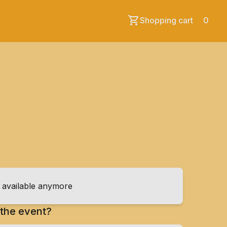
Shopping cart
0
t available anymore
the event?