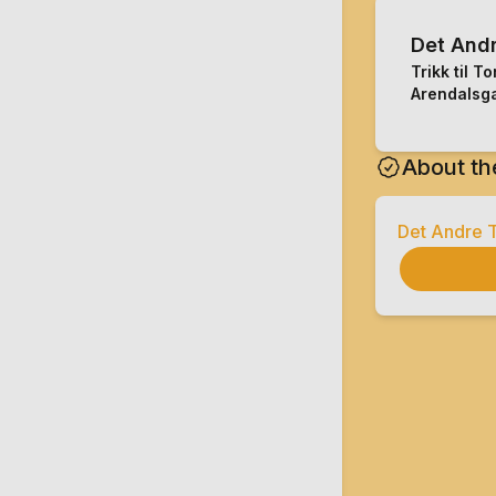
Det Andr
Trikk til T
Arendalsga
About th
Det Andre T