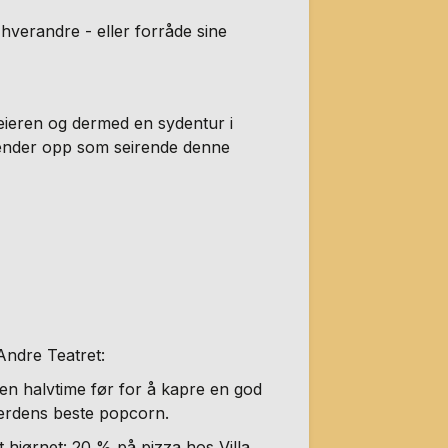
 hverandre - eller forråde sine
eieren og dermed en sydentur i
 ender opp som seirende denne
Andre Teatret:
 en halvtime før for å kapre en god
verdens beste popcorn.
dt hjørnet: 20 % på pizza hos Villa