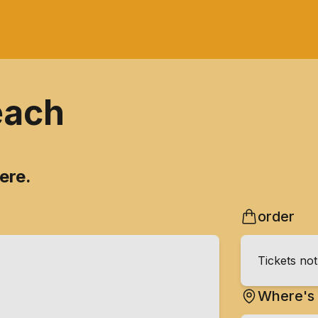
each
ere.
order
Tickets no
Where's 