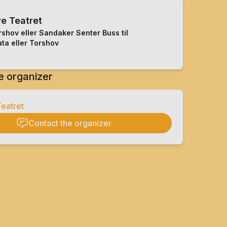
e Teatret
orshov eller Sandaker Senter Buss til
ta eller Torshov
e organizer
eatret
Contact the organizer