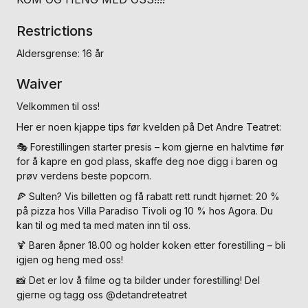
Restrictions
Aldersgrense: 16 år
Waiver
Velkommen til oss!
Her er noen kjappe tips før kvelden på Det Andre Teatret:
🎭 Forestillingen starter presis – kom gjerne en halvtime før
for å kapre en god plass, skaffe deg noe digg i baren og
prøv verdens beste popcorn.
🍕 Sulten? Vis billetten og få rabatt rett rundt hjørnet: 20 %
på pizza hos Villa Paradiso Tivoli og 10 % hos Agora. Du
kan til og med ta med maten inn til oss.
🍹 Baren åpner 18.00 og holder koken etter forestilling – bli
igjen og heng med oss!
📸 Det er lov å filme og ta bilder under forestilling! Del
gjerne og tagg oss @detandreteatret