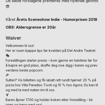
De beste forslagene premieres med flytende gevinst
😎
Kåret
Årets Sceneshow Indie - Humorprisen 2018
OBS: Aldersgrense er 20år
Waiver
Velkommen til oss!
Her er noen kjappe tips før kvelden på Det Andre Teatret:
🎭
Forestillingen starter presis – kom gjerne en halvtime før for
å kapre en god plass, skaffe deg noe digg i baren og prøv
verdens beste popcorn.
🍕
Sulten? Vis billetten og få rabatt rett rundt hjørnet: 20 % på
pizza hos Villa Paradiso Tivoli og 10 % hos Agora. Du kan til
og med ta med maten inn til oss.
🍹
Baren åpner 17.00 og holder koken etter forestilling – bli
igjen og heng med oss!