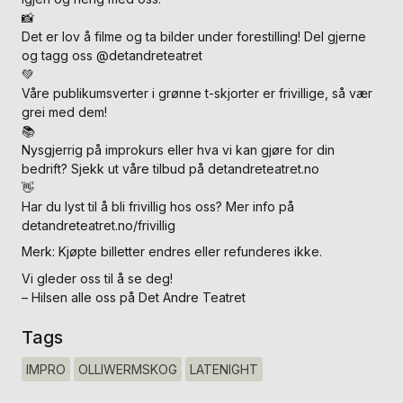
📸
Det er lov å filme og ta bilder under forestilling! Del gjerne
og tagg oss @detandreteatret
💚
Våre publikumsverter i grønne t-skjorter er frivillige, så vær
grei med dem!
📚
Nysgjerrig på improkurs eller hva vi kan gjøre for din
bedrift? Sjekk ut våre tilbud på detandreteatret.no
👋
Har du lyst til å bli frivillig hos oss? Mer info på
detandreteatret.no/frivillig
Merk: Kjøpte billetter endres eller refunderes ikke.
Vi gleder oss til å se deg!
– Hilsen alle oss på Det Andre Teatret
Tags
IMPRO
OLLIWERMSKOG
LATENIGHT