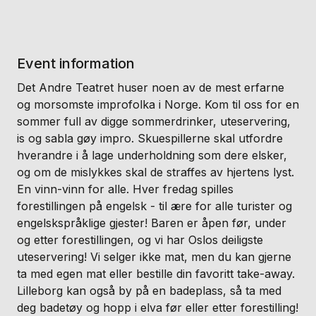
Event information
Det Andre Teatret huser noen av de mest erfarne
og morsomste improfolka i Norge. Kom til oss for en
sommer full av digge sommerdrinker, uteservering,
is og sabla gøy impro. Skuespillerne skal utfordre
hverandre i å lage underholdning som dere elsker,
og om de mislykkes skal de straffes av hjertens lyst.
En vinn-vinn for alle. Hver fredag spilles
forestillingen på engelsk - til ære for alle turister og
engelskspråklige gjester! Baren er åpen før, under
og etter forestillingen, og vi har Oslos deiligste
uteservering! Vi selger ikke mat, men du kan gjerne
ta med egen mat eller bestille din favoritt take-away.
Lilleborg kan også by på en badeplass, så ta med
deg badetøy og hopp i elva før eller etter forestilling!