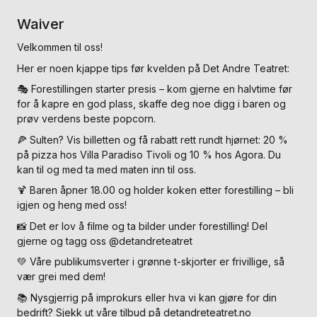
Waiver
Velkommen til oss!
Her er noen kjappe tips før kvelden på Det Andre Teatret:
🎭 Forestillingen starter presis – kom gjerne en halvtime før
for å kapre en god plass, skaffe deg noe digg i baren og
prøv verdens beste popcorn.
🍕 Sulten? Vis billetten og få rabatt rett rundt hjørnet: 20 %
på pizza hos Villa Paradiso Tivoli og 10 % hos Agora. Du
kan til og med ta med maten inn til oss.
🍹 Baren åpner 18.00 og holder koken etter forestilling – bli
igjen og heng med oss!
📸 Det er lov å filme og ta bilder under forestilling! Del
gjerne og tagg oss @detandreteatret
💚 Våre publikumsverter i grønne t-skjorter er frivillige, så
vær grei med dem!
📚 Nysgjerrig på improkurs eller hva vi kan gjøre for din
bedrift? Sjekk ut våre tilbud på detandreteatret.no