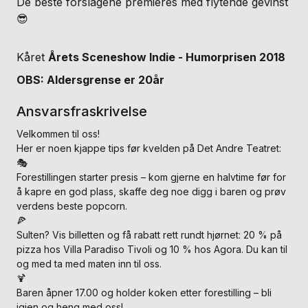
De beste forslagene premieres med flytende gevinst
😎
Kåret
Årets Sceneshow Indie - Humorprisen 2018
OBS: Aldersgrense er 20år
Ansvarsfraskrivelse
Velkommen til oss!
Her er noen kjappe tips før kvelden på Det Andre Teatret:
🎭
Forestillingen starter presis – kom gjerne en halvtime før for
å kapre en god plass, skaffe deg noe digg i baren og prøv
verdens beste popcorn.
🍕
Sulten? Vis billetten og få rabatt rett rundt hjørnet: 20 % på
pizza hos Villa Paradiso Tivoli og 10 % hos Agora. Du kan til
og med ta med maten inn til oss.
🍹
Baren åpner 17.00 og holder koken etter forestilling – bli
igjen og heng med oss!