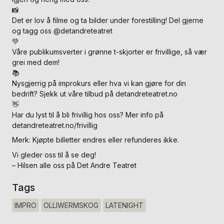
📸
Det er lov å filme og ta bilder under forestilling! Del gjerne
og tagg oss @detandreteatret
💚
Våre publikumsverter i grønne t-skjorter er frivillige, så vær
grei med dem!
📚
Nysgjerrig på improkurs eller hva vi kan gjøre for din
bedrift? Sjekk ut våre tilbud på detandreteatret.no
👋
Har du lyst til å bli frivillig hos oss? Mer info på
detandreteatret.no/frivillig
Merk: Kjøpte billetter endres eller refunderes ikke.
Vi gleder oss til å se deg!
– Hilsen alle oss på Det Andre Teatret
Tags
IMPRO
OLLIWERMSKOG
LATENIGHT